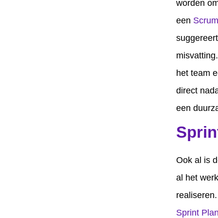
worden omg
een
Scrum
suggereert
misvatting
het team e
direct nad
een duurza
Sprin
Ook al is d
al het wer
realiseren
Sprint Pla