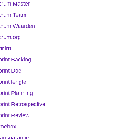
crum Master
crum Team
crum Waarden
crum.org
print
print Backlog
print Doel
rint lengte
print Planning
print Retrospective
print Review
imebox
ransparantie