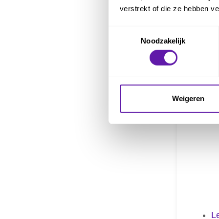
D
verstrekt of die ze hebben v
E
Toestemmingsselectie
G
Noodzakelijk
I
In
K
Weigeren
L