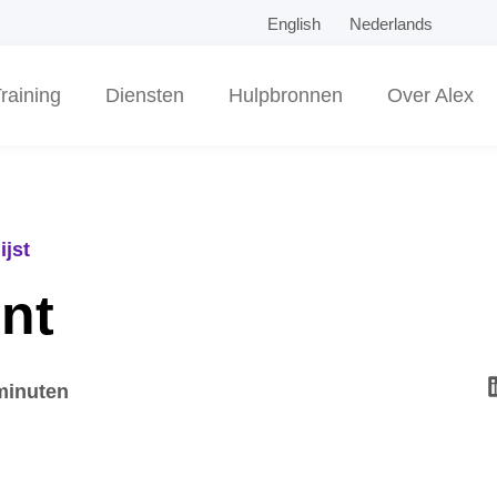
English
Nederlands
raining
Diensten
Hulpbronnen
Over Alex
ijst
int
 minuten