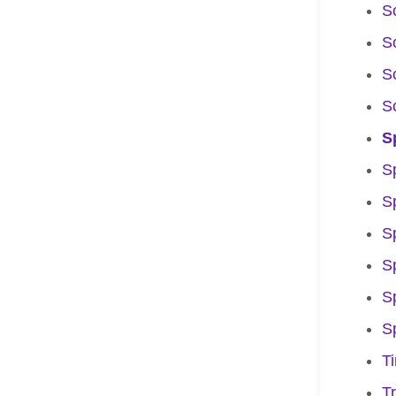
S
S
S
S
S
S
S
Sp
S
S
S
T
T