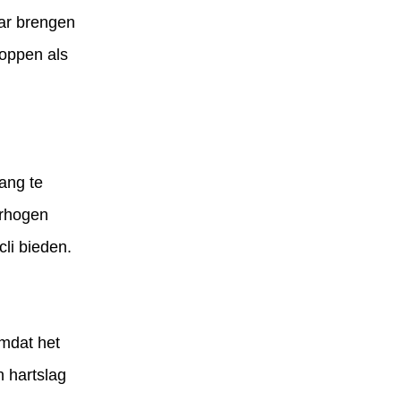
ar brengen
toppen als
ang te
erhogen
cli bieden.
mdat het
n hartslag