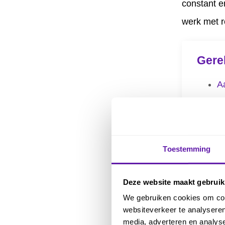
constant e
werk met r
Gere
A
A
B
B
Toestemming
C
C
Deze website maakt gebruik
D
We gebruiken cookies om cont
websiteverkeer te analyseren
D
media, adverteren en analys