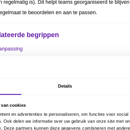
n regelmatig is). Dit helpt teams georganiseerd te blijve
egelmaat te beoordelen en aan te passen.
lateerde begrippen
anpassing
rtefacten
elanghebbenden
elemmering
Details
omponent Teams
ross-Team Refinement
 van cookies
aily Scrum
ent en advertenties te personaliseren, om functies voor social
. Ook delen we informatie over uw gebruik van onze site met on
efinition of Done (DoD)
e. Deze partners kunnen deze gegevens combineren met andere i