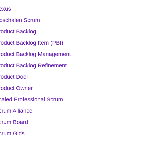
exus
pschalen Scrum
roduct Backlog
roduct Backlog Item (PBI)
roduct Backlog Management
roduct Backlog Refinement
roduct Doel
roduct Owner
caled Professional Scrum
crum Alliance
crum Board
crum Gids