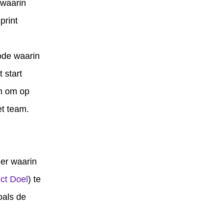
waarin
print
iode waarin
 start
am om op
et team.
ner waarin
ct Doel
) te
oals de