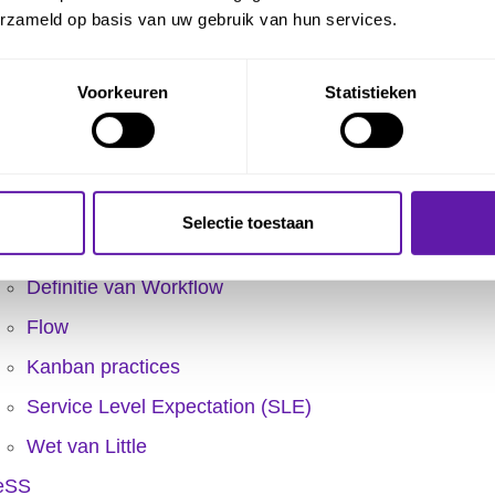
evelopers
erzameld op basis van uw gebruik van hun services.
mpirisme
lobal Scrum Gathering
Voorkeuren
Statistieken
ncrement
spectie
anban
Selectie toestaan
Batchgrootte
Definitie van Workflow
Flow
Kanban practices
Service Level Expectation (SLE)
Wet van Little
eSS