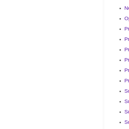
N
O
P
P
P
P
P
P
S
S
S
S