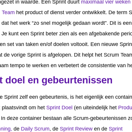
ezet in waarde. Een Sprint duurt
maximaal vier weken
 Team
het product of dienst verder ontwikkelt. De term S
 dat het werk “zo snel mogelijk gedaan wordt”. Dit is een
. Je kunt een Sprint beter zien als een afgebakende per
en set van taken en/of doelen voltooit. Een nieuwe Sprint
at de vorige Sprint is afgelopen. Dit helpt het Scrum Te
am tempo te werken en verbetert de consistentie van h
t doel en gebeurtenissen
e Sprint zelf een gebeurtenis, is het eigenlijk een contai
k plaatsvindt om het
Sprint Doel
(en uiteindelijk het
Produ
. In deze container bestaan alle Scrum-gebeurtenissen z
nning,
de
Daily Scrum
, de
Sprint Review
en de
Sprint