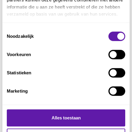
Definitie van Workflow
informatie die u aan ze heeft verstrekt of die ze hebben
verzameld op basis van uw gebruik van hun services.
Flow
Kanban practices
Toestemmingsselectie
Noodzakelijk
Service Level Expectation
(SLE)
Voorkeuren
Wet van Little
LeSS
Statistieken
Nexus
Opschalen Scrum
Marketing
Product Backlog
Product Backlog Item (PBI)
Alles toestaan
Product Backlog Management