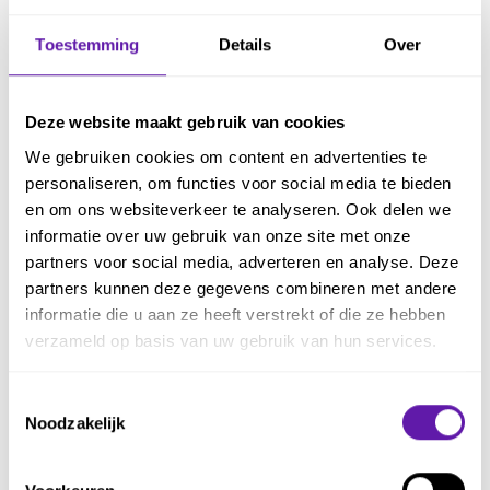
verbeteren van gemak en veiligheid voor
verschillende klantsegmenten. Door te focussen op
Toestemming
Details
Over
deze aspecten en de behoeften van klanten,
streeft
Seref
ernaar om zowel omzetgroei als
Deze website maakt gebruik van cookies
We gebruiken cookies om content en advertenties te
klanttevredenheid te realiseren.
personaliseren, om functies voor social media te bieden
en om ons websiteverkeer te analyseren. Ook delen we
Uiteindelijk helpt dit visuele overzicht bij het nemen
informatie over uw gebruik van onze site met onze
partners voor social media, adverteren en analyse. Deze
van beslissingen, het prioriteren van initiatieven en
partners kunnen deze gegevens combineren met andere
het focussen op activiteiten die de grootste impact
informatie die u aan ze heeft verstrekt of die ze hebben
verzameld op basis van uw gebruik van hun services.
hebben op de doelen.
Toestemmingsselectie
Impact Mapping in Scrum
Noodzakelijk